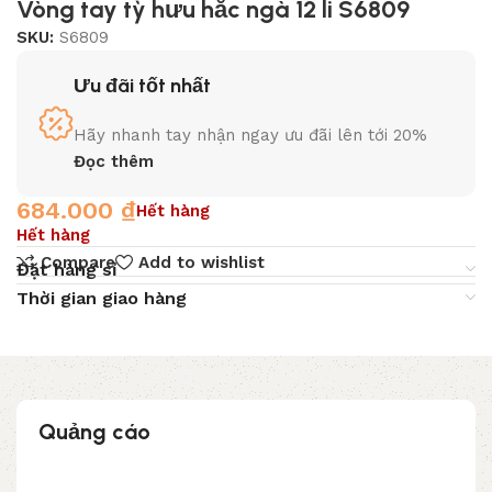
Vòng tay tỳ hưu hắc ngà 12 li S6809
SKU:
S6809
Ưu đãi tốt nhất
Hãy nhanh tay nhận ngay ưu đãi lên tới 20%
Đọc thêm
684.000
₫
Hết hàng
Hết hàng
Compare
Add to wishlist
Đặt hàng sỉ
Thời gian giao hàng
Quảng cáo