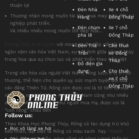
thuận lợi
Đèn Nhà
Xe 4 chỗ
Thương nhân mong muốn tài lộc, mua may bán đắt, sự
Hàng
Đồng Tháp
nghiệp phát triển.
Đèn chùm
Xe 7 chỗ
Và nhiều nhiều mong muốn tốt đẹp nữa…
pha lê
Đồng Tháp
Phong thủy trực tuyến
với mong muốn tiếp nối giá trị
Đèn Thả
Cho thuê
ngàn năm văn hóa Việt Nam, sự kết tinh giữa phong thủy
Trần
xe Đồng
trung hoa qua sự chọn lọc và phát triển theo hồn Việt
Tháp
Đồ điện gia
dụng
Cho thuê
Trong văn hóa của người Việt Nam, rồng luôn ở vị trí tối
xe 7 chỗ
thượng, thể hiện cho quyền uy, sức mạnh tuyệt đối của
Đồng Tháp
các đấng Thiên Tử. Rồng còn được coi là tô tiên cổ xưa
nhất của người Á Đông, người Việt Nam cũng như nhiều
dân tộc khác ở Châu Á như người Hoa Hạ, được coi là
“con rồng” cháu tiên
Follow us:
Theo Khoa Học Phong Thủy, Rồng có tác dụng trừ khử
Bọc vô lăng xe hơi
tiểu nhân, đặt biệt là Rồng có màu xanh hay
Thanh
Long
). Tương truyền, ngọc rồng có năng lượng thần kỳ,
Phụ kiện xe hơi