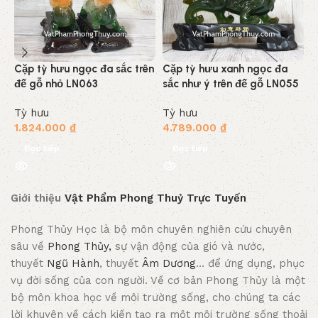
Cặp tỳ hưu ngọc đa sắc trên
Cặp tỳ hưu xanh ngọc đa
C
đế gỗ nhỏ LN063
sắc như ý trên đế gỗ LN055
C
Tỳ hưu
Tỳ hưu
T
1.824.000
₫
4.789.000
₫
3
Đọc tiếp
Đọc tiếp
Giới thiệu
Vật Phẩm Phong Thuỷ Trực Tuyến
Phong Thủy Học là bộ môn chuyên nghiên cứu chuyên
sâu về
Phong Thủy,
sự vận động của gió và nước,
thuyết
Ngũ Hành
, thuyết
Âm Dương
… để ứng dụng, phục
vụ đời sống của con người. Về cơ bản Phong Thủy là một
bộ môn khoa học về môi trường sống, cho chúng ta các
lời khuyên về cách kiến tạo ra một môi trường sống thoải