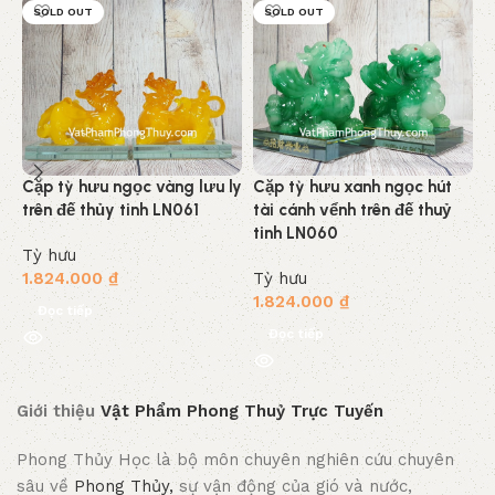
SOLD OUT
SOLD OUT
Cặp tỳ hưu ngọc vàng lưu ly
Cặp tỳ hưu xanh ngọc hút
C
trên đế thủy tinh LN061
tài cánh vểnh trên đế thuỷ
h
tinh LN060
L
Tỳ hưu
1.824.000
₫
Tỳ hưu
T
1.824.000
₫
4
Đọc tiếp
Đọc tiếp
Giới thiệu
Vật Phẩm Phong Thuỷ Trực Tuyến
Phong Thủy Học là bộ môn chuyên nghiên cứu chuyên
sâu về
Phong Thủy,
sự vận động của gió và nước,