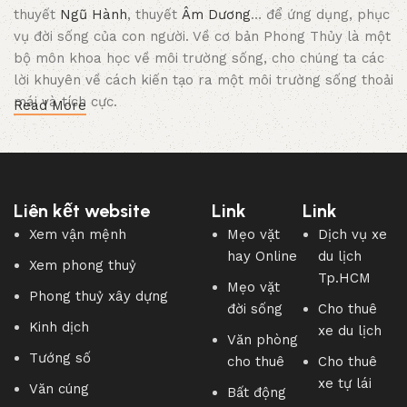
thuyết
Ngũ Hành
, thuyết
Âm Dương
… để ứng dụng, phục
vụ đời sống của con người. Về cơ bản Phong Thủy là một
bộ môn khoa học về môi trường sống, cho chúng ta các
lời khuyên về cách kiến tạo ra một môi trường sống thoải
mái và tích cực.
Read More
Liên kết website
Link
Link
Xem vận mệnh
Mẹo vặt
Dịch vụ xe
hay Online
du lịch
Xem phong thuỷ
Tp.HCM
Mẹo vặt
Phong thuỷ xây dựng
đời sống
Cho thuê
Kinh dịch
xe du lịch
Văn phòng
Tướng số
Hiểu biết về Phong Thuỷ có thể giúp chúng ta xua tan đi
cho thuê
Cho thuê
những điều xấu, không may, mang đến những điều tốt
xe tự lái
Văn cúng
Bất động
đẹp, may mắn mà chúng ta thường mong muốn.