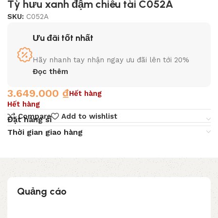
Tỳ hưu xanh đậm chiêu tài C052A
SKU:
C052A
Ưu đãi tốt nhất
Hãy nhanh tay nhận ngay ưu đãi lên tới 20%
Đọc thêm
3.649.000
₫
Hết hàng
Hết hàng
Compare
Add to wishlist
Đặt hàng sỉ
Thời gian giao hàng
Quảng cáo