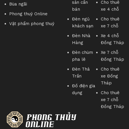
sản cần
Cho thuê
Bùa ngãi
bán
xe 4 chỗ
Ví như:
Phong thuỷ Online
Đèn ngủ
Cho thuê
Vật phẩm phong thuỷ
Những người con mong cha mẹ mạnh khỏe, sống lâu,
khách sạn
xe 7 chỗ
gia đình bình an, hạnh phúc.
Đèn Nhà
Xe 4 chỗ
Cha mẹ mong muốn cho con cái học giỏi, thành đạt, sỹ
Hàng
Đồng Tháp
tử mong muốn thuận lợi trong quá trình học tập cũng
Đèn chùm
Xe 7 chỗ
như các kỳ thi…
pha lê
Đồng Tháp
Những người cô đơn mong muốn sớm gặp được tình
Đèn Thả
Cho thuê
yêu của đời mình, những đôi yêu nhau mong muốn
Trần
xe Đồng
được may mắn, hạnh phúc…
Tháp
Đồ điện gia
Người đi làm muốn thăng quan tiến chức, công việc
dụng
Cho thuê
thuận lợi
xe 7 chỗ
Thương nhân mong muốn tài lộc, mua may bán đắt, sự
Đồng Tháp
nghiệp phát triển.
Và nhiều nhiều mong muốn tốt đẹp nữa…