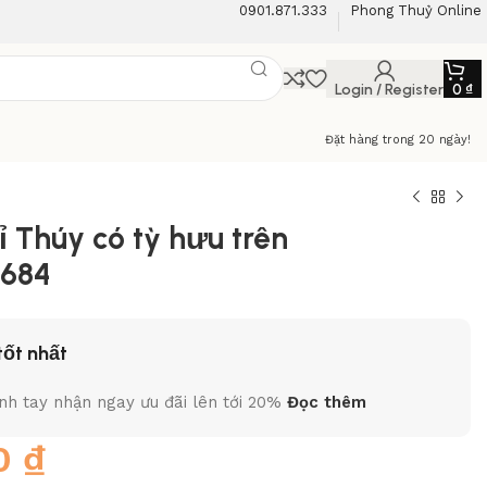
0901.871.333
Phong Thuỷ Online
Login / Register
0
₫
Đặt hàng trong 20 ngày!
ỉ Thúy có tỳ hưu trên
6684
tốt nhất
h tay nhận ngay ưu đãi lên tới 20%
Đọc thêm
00
₫