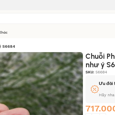
 Khác
 ý S6684
Chuỗi Ph
như ý S
SKU:
S6684
Ưu đãi 
Hãy nhan
717.0