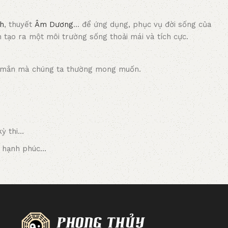
h
, thuyết
Âm Dương
… để ứng dụng, phục vụ đời sống của
tạo ra một môi trường sống thoải mái và tích cực.
ay mắn mà chúng ta thường mong muốn.
kỳ thi…
, hạnh phúc…
 qua sự chọn lọc và phát triển theo hồn Việt