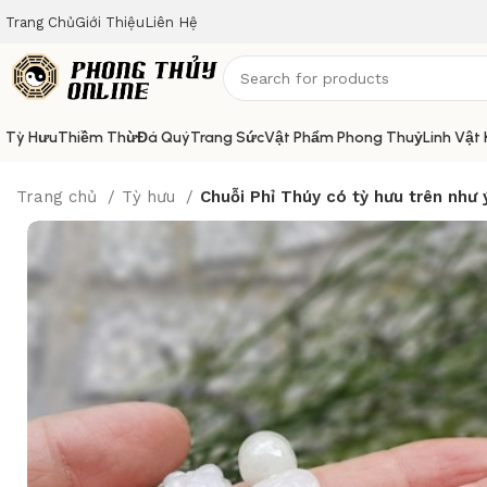
Trang Chủ
Giới Thiệu
Liên Hệ
Tỳ Hưu
Thiềm Thừ
Đá Quý
Trang Sức
Vật Phẩm Phong Thuỷ
Linh Vật
Trang chủ
Tỳ hưu
Chuỗi Phỉ Thúy có tỳ hưu trên như