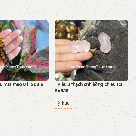
u mắt mèo 8 li S6816
Tỳ hưu thạch anh hồng chiêu tài
S6858
Tỳ hưu
391.000
₫
Thêm vào giỏ hàng