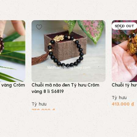
SOLD OUT
u vàng Crôm
Chuỗi mã não đen Tỳ hưu Crôm
Chuỗi tỳ hư
vàng 8 li S6819
Tỳ hưu
Tỳ hưu
413.000
₫
358.000
₫
Đọc tiếp
Thêm vào giỏ hàng