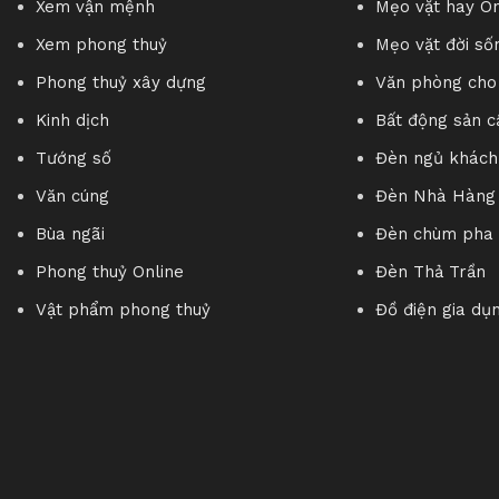
Xem vận mệnh
Mẹo vặt hay On
Trong văn hóa của người Việt Nam, rồng luôn ở vị trí tối t
Xem phong thuỷ
Mẹo vặt đời số
người Á Đông, người Việt Nam cũng như nhiều dân tộc khác 
Phong thuỷ xây dựng
Văn phòng cho
Theo Khoa Học Phong Thủy, Rồng có tác dụng trừ khử tiểu
Kinh dịch
Bất động sản c
có pháp lực vô biên. Chính vì sự quý giá này, hình tượng r
Tướng số
Đèn ngủ khách
Với hình tượng rồng xanh ôm hạt châu
Phong Thủy Online
m
Văn cúng
Đèn Nhà Hàng
phúc và thịnh vượng cho mỗi khách hàng
Bùa ngãi
Đèn chùm pha 
Với hơn 15 năm trong lĩnh vực Phong Thuỷ và cung cấp các
Phong thuỷ Online
Đèn Thả Trần
điều quan trọng nhất là phải Đúng ( đúng mệnh, đúng hướn
Vật phẩm phong thuỷ
Đồ điện gia dụ