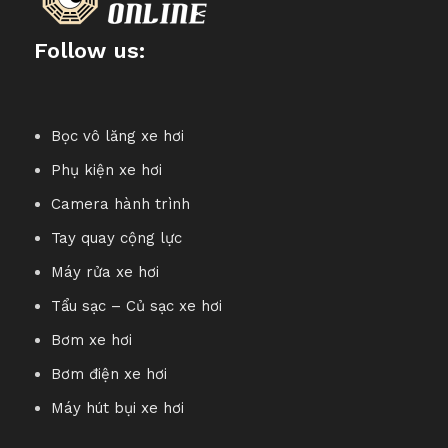
 Thiên Tử. Rồng còn được coi là tô tiên cổ xưa nhất của
Follow us:
g truyền, ngọc rồng có năng lượng thần kỳ, rồng ôm ngọc
ợng, phú quý mà linh vật này sẽ mang lại cho gia chủ.
Bọc vô lăng xe hơi
n giá trị tâm linh, sức khỏe, may mắn, bình an , hạnh
Phụ kiện xe hơi
Camera hành trình
ằng việc đưa một sản phẩm phong thủy đến tay khách hàng
Tay quay cộng lực
các vât phẩm phong thuỷ
Máy rửa xe hơi
Tẩu sạc – Củ sạc xe hơi
Bơm xe hơi
Bơm điện xe hơi
Máy hút bụi xe hơi