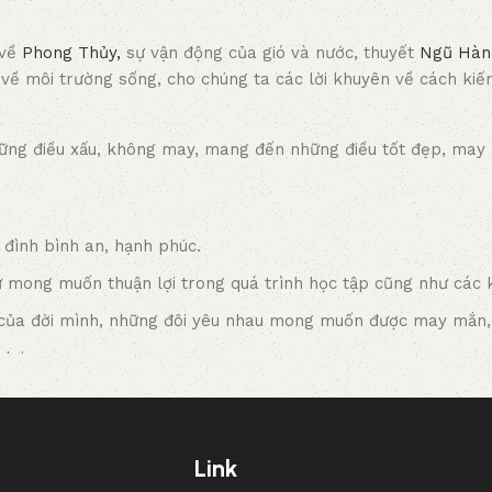
 về
Phong Thủy,
sự vận động của gió và nước, thuyết
Ngũ Hàn
 môi trường sống, cho chúng ta các lời khuyên về cách kiến 
 những điều xấu, không may, mang đến những điều tốt đẹp, m
đình bình an, hạnh phúc.
ử mong muốn thuận lợi trong quá trình học tập cũng như các 
của đời mình, những đôi yêu nhau mong muốn được may mắn
lợi
hiệp phát triển.
Link
năm văn hóa Việt Nam, sự kết tinh giữa phong thủy trung hoa