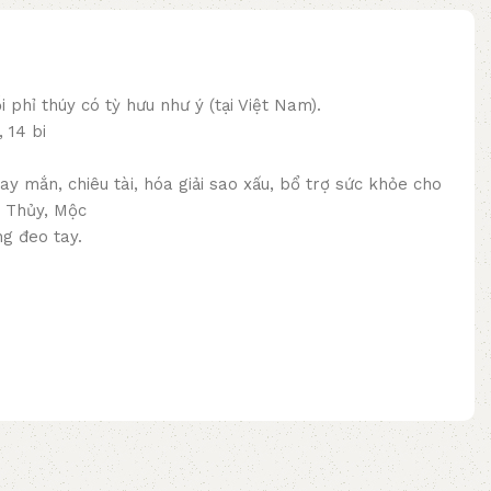
i phỉ thúy có tỳ hưu như ý (tại Việt Nam).
, 14 bi
ay mắn, chiêu tài, hóa giải sao xấu, bổ trợ sức khỏe cho
 Thủy, Mộc
ng đeo tay.