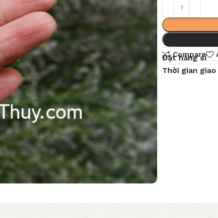
Compare
Đặt hàng sỉ
Thời gian giao