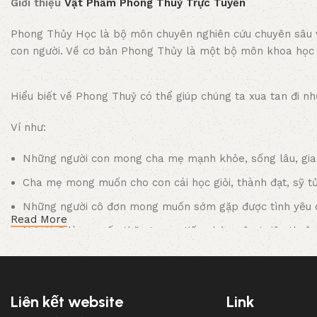
Giới thiệu
Vật Phẩm Phong Thuỷ Trực Tuyến
Phong Thủy Học là bộ môn chuyên nghiên cứu chuyên sâu
con người. Về cơ bản Phong Thủy là một bộ môn khoa học về
Hiểu biết về Phong Thuỷ có thể giúp chúng ta xua tan đi
Ví như:
Những người con mong cha mẹ mạnh khỏe, sống lâu, gia 
Cha mẹ mong muốn cho con cái học giỏi, thành đạt, sỹ t
Những người cô đơn mong muốn sớm gặp được tình yêu 
Read More
Người đi làm muốn thăng quan tiến chức, công việc thuận 
Thương nhân mong muốn tài lộc, mua may bán đắt, sự ng
Và nhiều nhiều mong muốn tốt đẹp nữa…
Liên kết website
Link
Phong thủy trực tuyến
với mong muốn tiếp nối giá trị ngàn 