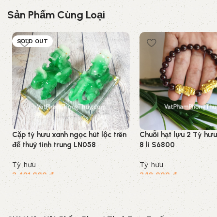
Sản Phẩm Cùng Loại
SOLD OUT
Cặp tỳ hưu xanh ngọc hút lộc trên
Chuỗi hạt lựu 2 Tỳ hư
đế thuỷ tinh trung LN058
8 li S6800
Tỳ hưu
Tỳ hưu
3.421.000
₫
348.000
₫
Đọc tiếp
Thêm vào giỏ hàng