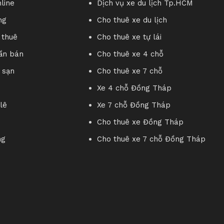
line
Dịch vụ xe du lịch Tp.HCM
hượng, thể hiện cho quyền uy, sức mạnh tuyệt đối của các đấng
ng
Cho thuê xe du lịch
ở Châu Á như người Hoa Hạ, được coi là “con rồng” cháu tiên
 thuê
Cho thuê xe tự lái
 nhân, đặt biệt là Rồng có màu xanh hay
Thanh Long
). Tươn
ần bán
Cho thuê xe 4 chỗ
ồng cầm hạt minh châu tượng trưng cho quyền lực, sự thịnh vư
 sạn
Cho thuê xe 7 chỗ
ong muốn mỗi sản phẩm phong thủy mà chúng tôi đều mang đế
Xe 4 chỗ Đồng Tháp
lê
Xe 7 chỗ Đồng Tháp
 sản phẩm phong thủy ra đại chúng. Chúng tôi ý thức được r
Cho thuê xe Đồng Tháp
g, đúng vị trí ) có như vậy mới phát huy được sức mạnh của 
ng
Cho thuê xe 7 chỗ Đồng Tháp