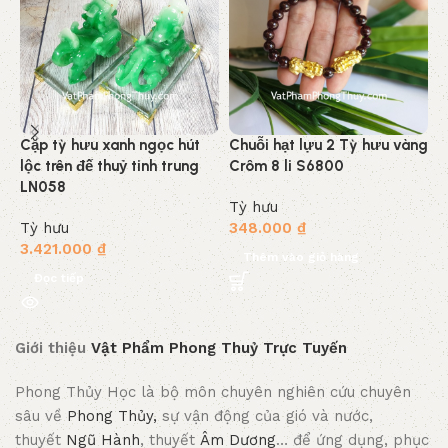
Cặp tỳ hưu xanh ngọc hút
Chuỗi hạt lựu 2 Tỳ hưu vàng
C
lộc trên đế thuỷ tinh trung
Crôm 8 li S6800
C
LN058
Tỳ hưu
T
Tỳ hưu
348.000
₫
3
3.421.000
₫
Thêm vào giỏ hàng
Đọc tiếp
Giới thiệu
Vật Phẩm Phong Thuỷ Trực Tuyến
Phong Thủy Học là bộ môn chuyên nghiên cứu chuyên
sâu về
Phong Thủy,
sự vận động của gió và nước,
thuyết
Ngũ Hành
, thuyết
Âm Dương
… để ứng dụng, phục