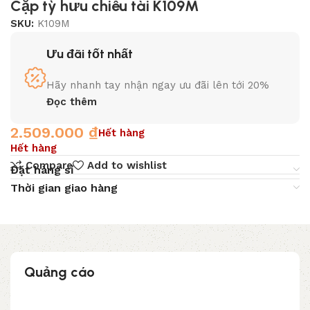
Cặp tỳ hưu chiêu tài K109M
SKU:
K109M
Ưu đãi tốt nhất
Hãy nhanh tay nhận ngay ưu đãi lên tới 20%
Đọc thêm
2.509.000
₫
Hết hàng
Hết hàng
Compare
Add to wishlist
Đặt hàng sỉ
Thời gian giao hàng
Quảng cáo