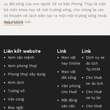
vụ đời sống của con người. Về cơ bản Phong Thủy là một
bộ môn khoa học về môi trường sống, cho chúng ta các
lời khuyên về cách kiến tạo ra một môi trường sống thoải
mái và tích cực.
Read More
Liên kết website
Link
Link
Xem vận mệnh
Mẹo vặt
Dịch vụ xe
hay Online
du lịch
Xem phong thuỷ
Tp.HCM
Mẹo vặt
Phong thuỷ xây dựng
đời sống
Cho thuê
Kinh dịch
xe du lịch
Văn phòng
Tướng số
Hiểu biết về Phong Thuỷ có thể giúp chúng ta xua tan đi
cho thuê
Cho thuê
những điều xấu, không may, mang đến những điều tốt
xe tự lái
Văn cúng
Bất động
đẹp, may mắn mà chúng ta thường mong muốn.
sản cần
Cho thuê
Bùa ngãi