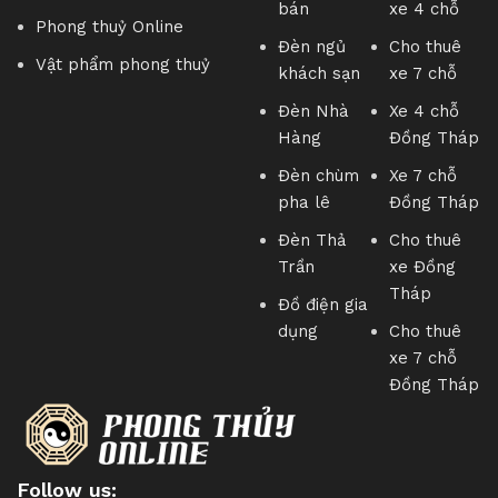
bán
xe 4 chỗ
Ví như:
Phong thuỷ Online
Đèn ngủ
Cho thuê
Vật phẩm phong thuỷ
Những người con mong cha mẹ mạnh khỏe, sống lâu,
khách sạn
xe 7 chỗ
gia đình bình an, hạnh phúc.
Đèn Nhà
Xe 4 chỗ
Cha mẹ mong muốn cho con cái học giỏi, thành đạt, sỹ
Hàng
Đồng Tháp
tử mong muốn thuận lợi trong quá trình học tập cũng
Đèn chùm
Xe 7 chỗ
như các kỳ thi…
pha lê
Đồng Tháp
Những người cô đơn mong muốn sớm gặp được tình
Đèn Thả
Cho thuê
yêu của đời mình, những đôi yêu nhau mong muốn
Trần
xe Đồng
được may mắn, hạnh phúc…
Tháp
Đồ điện gia
Người đi làm muốn thăng quan tiến chức, công việc
dụng
Cho thuê
thuận lợi
xe 7 chỗ
Thương nhân mong muốn tài lộc, mua may bán đắt, sự
Đồng Tháp
nghiệp phát triển.
Và nhiều nhiều mong muốn tốt đẹp nữa…
Phong thủy trực tuyến
với mong muốn tiếp nối giá trị
Follow us: